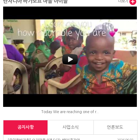
탄자니아 바가모요 마을 아이들
더보기
Today We are reaching one of r..
공지사항
사업소식
언론보도