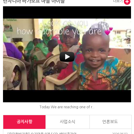
탄자니아 바가모요 마을 아이들
더보기
Today We are reaching one of r..
공지사항
사업소식
언론보도