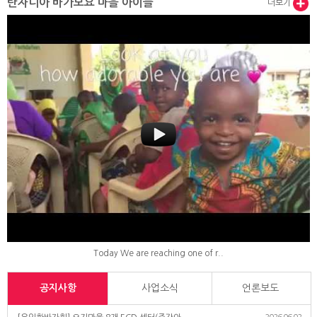
탄자니아 바가모요 마을 아이들
더보기
Today We are reaching one of r..
공지사항
사업소식
언론보도