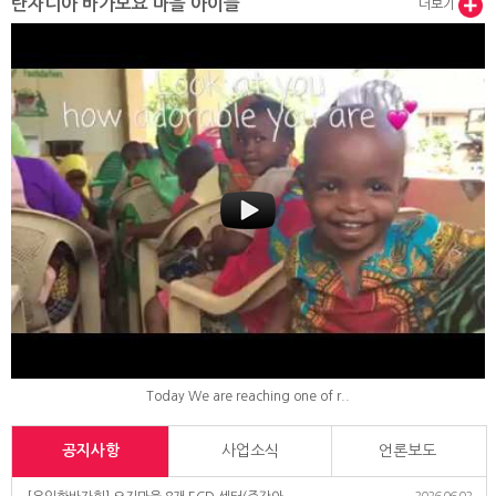
탄자니아 바가모요 마을 아이들
더보기
Today We are reaching one of r..
공지사항
사업소식
언론보도