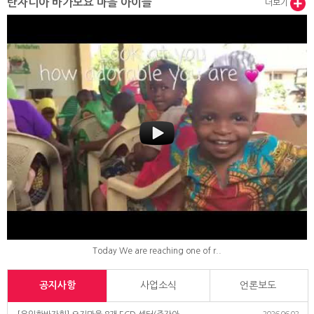
탄자니아 바가모요 마을 아이들
더보기
Today We are reaching one of r..
공지사항
사업소식
언론보도