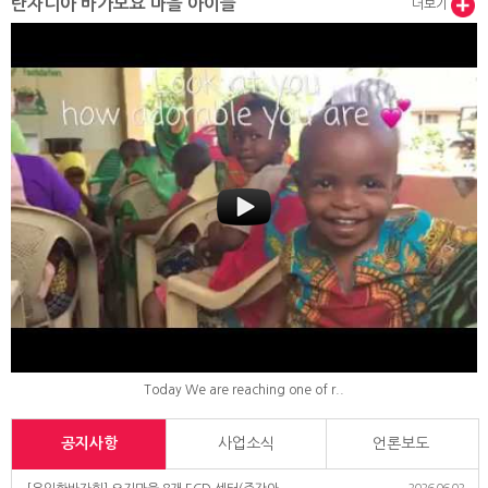
탄자니아 바가모요 마을 아이들
더보기
Today We are reaching one of r..
공지사항
사업소식
언론보도