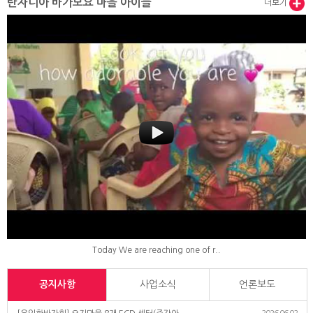
탄자니아 바가모요 마을 아이들
더보기
Today We are reaching one of r..
공지사항
사업소식
언론보도